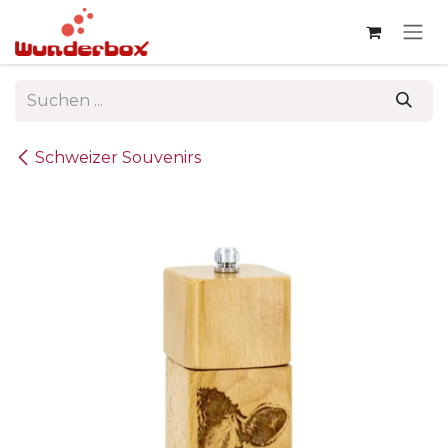
Zum Inhalt springen
Schweizer Souvenirs