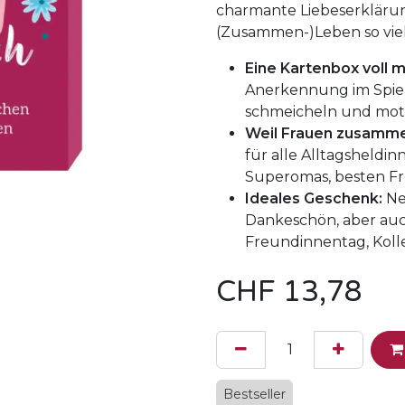
charmante Liebeserklärun
(Zusammen-)Leben so viel
Eine Kartenbox voll m
Anerkennung im Spiel
schmeicheln und moti
Weil Frauen zusammen
für alle Alltagsheld
Superomas, besten Fr
Ideales Geschenk:
Ne
Dankeschön, aber auc
Freundinnentag, Kol
CHF
13,78
Bestseller