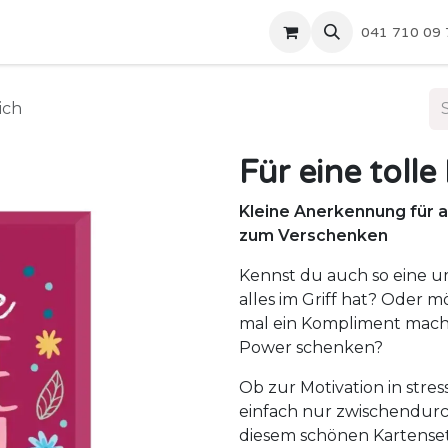
Zytturm
Partner
Shop
Über uns
041 710 09 
ich
Für eine tolle
Kleine Anerkennung für a
zum Verschenken
Kennst du auch so eine u
alles im Griff hat? Oder m
mal ein Kompliment mac
Power schenken?
Ob zur Motivation in stre
einfach nur zwischendurc
diesem schönen Kartenset