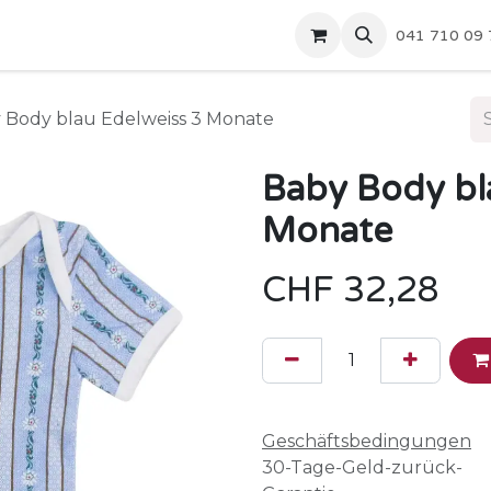
Zytturm
Partner
Shop
Über uns
041 710 09 
 Body blau Edelweiss 3 Monate
Baby Body bl
Monate
CHF
32,28
Geschäftsbedingungen
30-Tage-Geld-zurück-